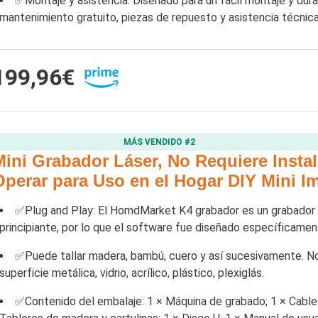
✅Montaje y asistencia: Diseñado para un fácil montaje y durab
mantenimiento gratuito, piezas de repuesto y asistencia técnica
199,96€
MÁS VENDIDO #2
Mini Grabador Láser, No Requiere Instal
Operar para Uso en el Hogar DIY Mini 
✅Plug and Play: El HomdMarket K4 grabador es un grabador lá
principiante, por lo que el software fue diseñado específicamen
✅Puede tallar madera, bambú, cuero y así sucesivamente. No 
superficie metálica, vidrio, acrílico, plástico, plexiglás.
✅Contenido del embalaje: 1 × Máquina de grabado; 1 × Cable