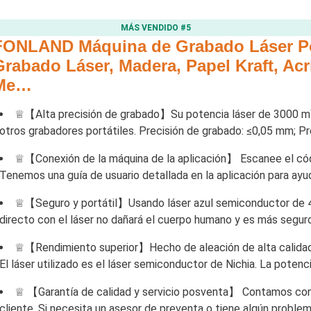
MÁS VENDIDO #5
FONLAND Máquina de Grabado Láser Por
Grabado Láser, Madera, Papel Kraft, Acr
Me…
♕【Alta precisión de grabado】Su potencia láser de 3000 m
otros grabadores portátiles. Precisión de grabado: ≤0,05 mm; P
♕【Conexión de la máquina de la aplicación】 Escanee el códi
Tenemos una guía de usuario detallada en la aplicación para ayud
♕【Seguro y portátil】Usando láser azul semiconductor de 455
directo con el láser no dañará el cuerpo humano y es más seguro
♕【Rendimiento superior】Hecho de aleación de alta calidad y
El láser utilizado es el láser semiconductor de Nichia. La potenc
♕ 【Garantía de calidad y servicio posventa】 Contamos con u
cliente. Si necesita un asesor de preventa o tiene algún proble