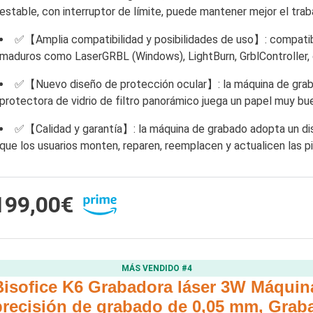
estable, con interruptor de límite, puede mantener mejor el tra
✅【Amplia compatibilidad y posibilidades de uso】: compatib
maduros como LaserGRBL (Windows), LightBurn, GrblController,
✅【Nuevo diseño de protección ocular】: la máquina de grabad
protectora de vidrio de filtro panorámico juega un papel muy bu
✅【Calidad y garantía】: la máquina de grabado adopta un di
que los usuarios monten, reparen, reemplacen y actualicen las p
199,00€
MÁS VENDIDO #4
Bisofice K6 Grabadora láser 3W Máquin
precisión de grabado de 0,05 mm, Graba