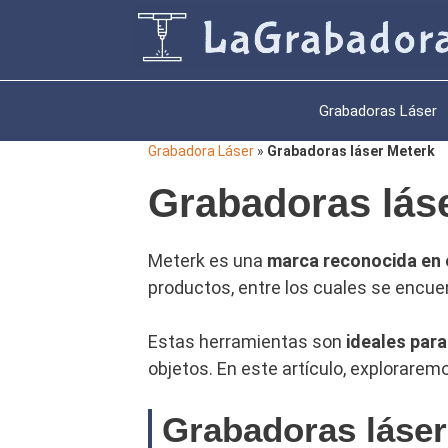
Saltar
al
contenido
Grabadoras Láser
Grabadora Láser
»
Grabadoras láser Meterk
Grabadoras lás
Meterk es una
marca reconocida en e
productos, entre los cuales se encue
Estas herramientas son
ideales para
objetos. En este artículo, explorarem
Grabadoras láser 