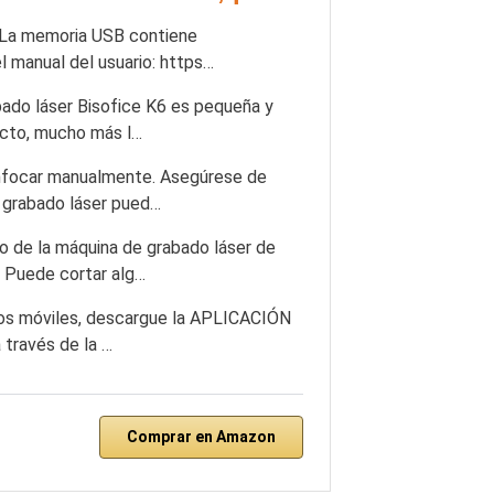
 La memoria USB contiene
l manual del usuario: https…
ado láser Bisofice K6 es pequeña y
ucto, mucho más l…
nfocar manualmente. Asegúrese de
e grabado láser pued…
 de la máquina de grabado láser de
 Puede cortar alg…
os móviles, descargue la APLICACIÓN
 través de la …
Comprar en Amazon